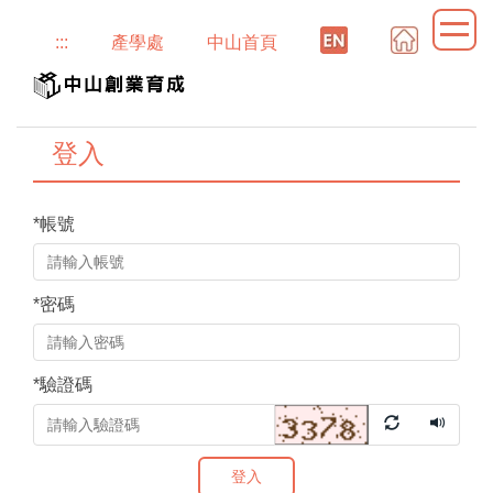
跳
:::
產學處
中山首頁
到
主
要
內
登入
容
區
*
帳號
*
密碼
*
驗證碼
登入