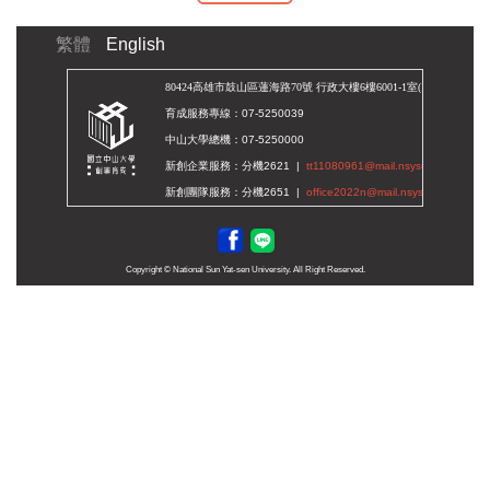
繁體
English
80424高雄市鼓山區蓮海路70號 行政
大樓6樓6001-1室
(
MAP地圖
)
育成服務專線：07-5250039
中山大學總機：07-5250000
新創企業服務：分機2621 |
tt11080961
@mail.nsysu.edu.tw
新創團隊服務：分機2651 |
office2022n@mail.nsysu.edu.t
w
Copyright © National Sun Yat-sen University. All Right Reserved.