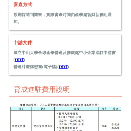
審查方式
原則採隨到隨審，實際審查時間由產學處智財新創組通
知。
申請文件
國立中山大學全球產學營運及推廣處中小企業進駐申請書
(
ODT
)
營運計畫構想書(電子檔)(
ODT
)
營運計畫簡報(電子檔)(
ODP
)
同意審查聲明書(正本)(
ODT
)
育成進駐費用說明
育成培育室/共同工作空間申(退)租表（實體進駐才須檢
附）(
ODT
)
公司核准設准立公文(影本)